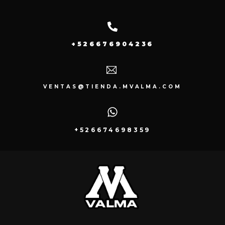
+526676904236
VENTAS@TIENDA.MVALMA.COM
+526674698359