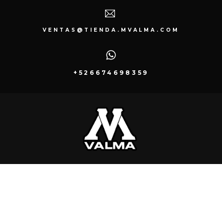
VENTAS@TIENDA.MVALMA.COM
+526674698359
VISITANOS:
BLVD. LOLA BELTRAN #4011 – A
LOCALIDAD EJIDO HUMAYA CP.80058
CULIACÁN, SINALOA.