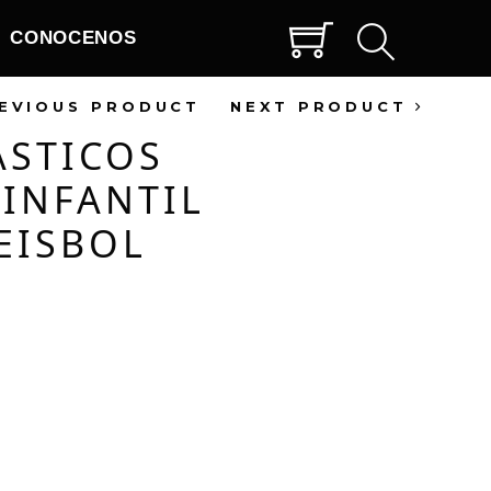
CONOCENOS
EVIOUS PRODUCT
NEXT PRODUCT
ÁSTICOS
 INFANTIL
EISBOL
LE: LONGITUD DEL
FTBALL APROX. 46CM-
0 PULGADAS, ANCHO
AS
R: EL CINTURÓN DE