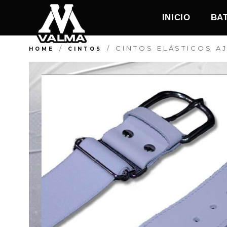
INICIO
BA
/
/
CINTOS ELÁSTICOS AJ
HOME
CINTOS
INICIO
BAT PERSONALIZADO
NUESTROS PRODUCTOS
CONOCENOS