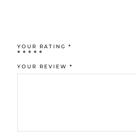
BE THE FIRST TO REVIEW “
TU DIRECCIÓN DE CORREO ELECT
MARCADOS CON
*
YOUR RATING
*
YOUR REVIEW
*