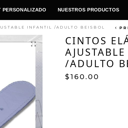
T PERSONALIZADO
NUESTROS PRODUCTOS
USTABLE INFANTIL /ADULTO BEISBOL
PR
CINTOS EL
AJUSTABLE
/ADULTO B
$
160.00
TAMAÑO AJUSTAB
CINTURÓN DE SO
80CM/18,11-31,5
3CM/1,2 PULGAD
FÁCIL DE AJUSTA