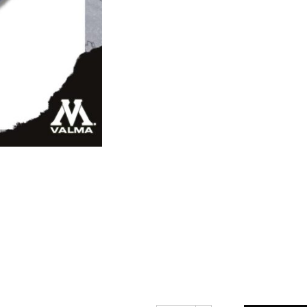
BÉISBOL ELÁSTIC
UN ORIFICIO PAR
QUE PUEDA AJUS
CINTURÓN DE AC
FÁCIL DE COMBIN
COMBINA BIEN C
HAZ QUE TU ATU
ELEGANTE
MATERIAL FIABL
DE CUERO PU Y 
LIGERO, LOS ANI
FÁCILES DE OXID
REGALO PERFECT
DE BÉISBOL PARA
A QUIENES LES G
SOFTBOL