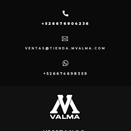
+526676904236
VENTAS@TIENDA.MVALMA.COM
+526674698359