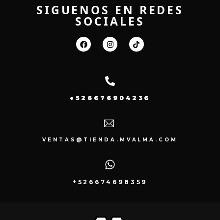
SIGUENOS EN REDES
SOCIALES
+526676904236
VENTAS@TIENDA.MVALMA.COM
+526674698359