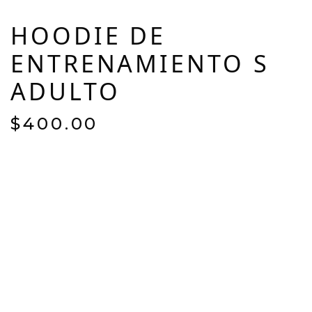
HOODIE DE
ENTRENAMIENTO S
ADULTO
$
400.00
EL DRI-FIT ES UN TEJIDO DE
POLIÉSTER, DE MICROFIBRA, QUE
REPELE EL SUDOR HACIA LA
SUPERFICIE. CON ÉL NUNCA TE
SENTIRÁS MOJADO MIENTRAS
HACES DEPORTE. ES UNA FORMA
DE MANTENERTE SECO Y
CÓMODO.