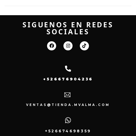
SIGUENOS EN REDES
SOCIALES
+526676904236
VENTAS@TIENDA.MVALMA.COM
+526674698359