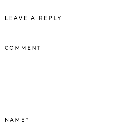
LEAVE A REPLY
YOUR EMAIL ADDRESS WILL NOT BE
PUBLISHED.
COMMENT
NAME
*