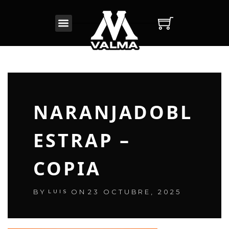
INICIO
BAT PERSONALIZADO
NUESTROS PRODUCTOS
NARANJADOBL
CONOCENOS
ESTRAP –
COPIA
BY
ON
23 OCTUBRE, 2025
LUIS