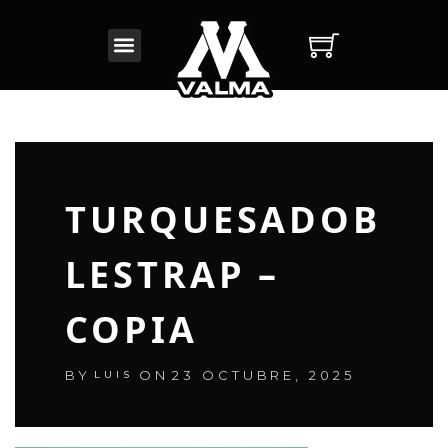
INICIO
BAT PERSONALIZADO
NUESTROS PRODUCTOS
TURQUESADOB
CONOCENOS
LESTRAP –
COPIA
BY
ON
23 OCTUBRE, 2025
LUIS