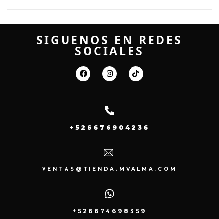
SIGUENOS EN REDES
SOCIALES
+526676904236
VENTAS@TIENDA.MVALMA.COM
+526674698359