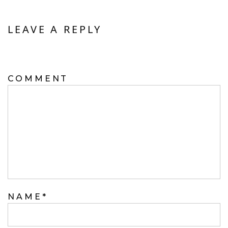
LEAVE A REPLY
YOUR EMAIL ADDRESS WILL NOT BE
PUBLISHED.
COMMENT
NAME
*