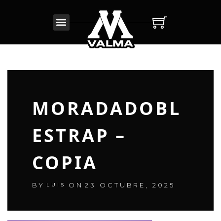
INICIO
BAT PERSONALIZADO
NUESTROS PRODUCTOS
MORADADOBL
CONOCENOS
ESTRAP –
COPIA
BY
ON
23 OCTUBRE, 2025
LUIS