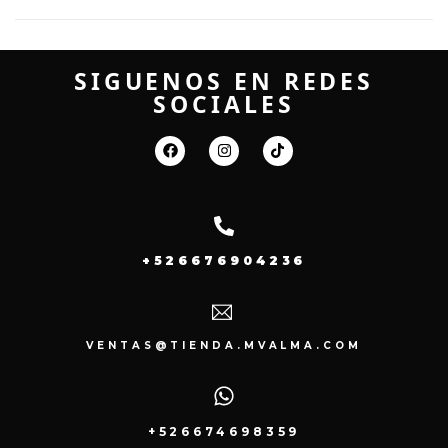
SIGUENOS EN REDES
SOCIALES
+526676904236
VENTAS@TIENDA.MVALMA.COM
+526674698359