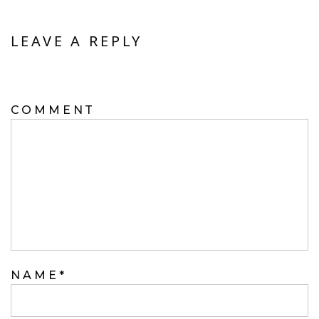
LEAVE A REPLY
YOUR EMAIL ADDRESS WILL NOT BE
PUBLISHED.
COMMENT
NAME
*